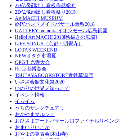
2D仏像顔出し看板作品紹介
2D仏像顔出し看板祭り2015
Art MACHI MUSEUM
eMVハンドメイドバザール倉敷2018
GALLERY memoria イオンモール広島祇園
Hello! Art MACHI 2018[絵描きの広場]
LIFE SONGS（京都・明覺寺）
LOTAS WEEKEND
NEWオタク市場夏
OPG千光寺大会
Re:京都博覧会
TSUTAYABOOKSTORE近鉄草津店
いさざ会館文化祭2020
いのりの世界ノ端っこで
イベント情報
イムイム
うちのサンクチュアリ
おかやまマルシェ
おひさまアートバザール11ファイナルリベンジ
おまいりいこか
おやまの発表会(木山寺)