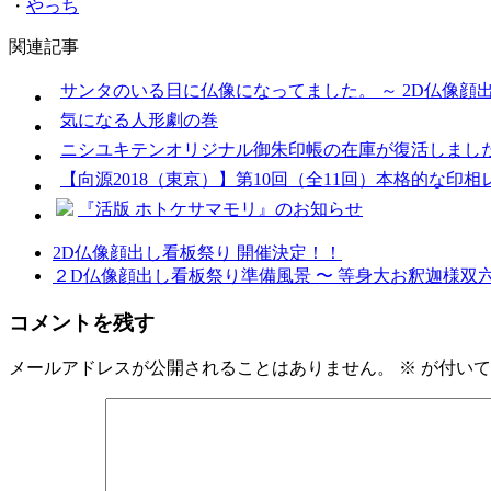
・
やっち
関連記事
サンタのいる日に仏像になってました。 ～ 2D仏像顔
気になる人形劇の巻
ニシユキテンオリジナル御朱印帳の在庫が復活しまし
【向源2018（東京）】第10回（全11回）本格的な印
『活版 ホトケサマモリ』のお知らせ
2D仏像顔出し看板祭り 開催決定！！
２D仏像顔出し看板祭り準備風景 〜 等身大お釈迦様双六 
コメントを残す
メールアドレスが公開されることはありません。
※
が付いて