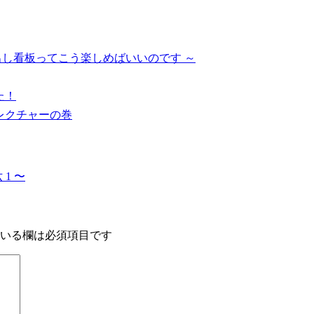
出し看板ってこう楽しめばいいのです ～
た！
相レクチャーの巻
1 〜
いる欄は必須項目です