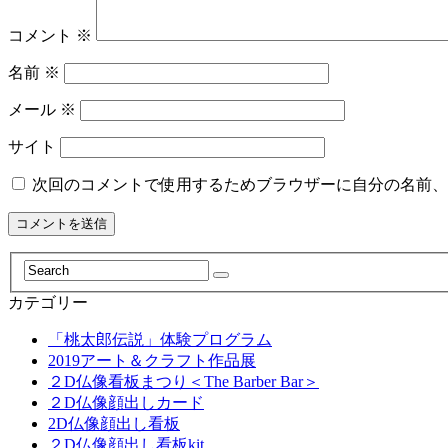
コメント
※
名前
※
メール
※
サイト
次回のコメントで使用するためブラウザーに自分の名前、
カテゴリー
「桃太郎伝説」体験プログラム
2019アート＆クラフト作品展
２D仏像看板まつり＜The Barber Bar＞
２D仏像顔出しカード
2D仏像顔出し看板
２D仏像顔出し看板kit