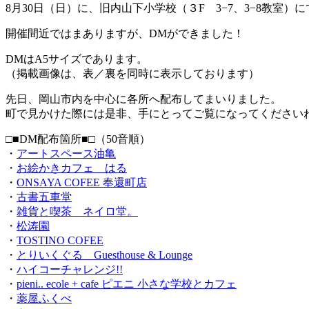
8月30日（日）に、旧内山下小学校（３F 3−7、3−8教
開催間近ではまありますが、DMができました！
DMはA5サイズであります。
（掲載画像は、表／裏を同時に表示しております）
先日、岡山市内を中心に各所へ配布してまいりました。
町で見かけた際には是非、手にとってご覧になってください
□■DM配布箇所■□（50音順）
・
アートスペース油亀
・
お絵かきカフェ はる
・
ONSAYA COFEE 奉還町店
・
古書五車堂
・
雑貨と喫茶 ネイロ堂。
・
松涛園
・
TOSTINO COFEE
・
とりいくぐる Guesthouse & Lounge
・
ハイコーチャレンジ!!
・
pieni.. ecole + cafe ピエニ 小さな学校とカフェ
・
薬屋ふくべ