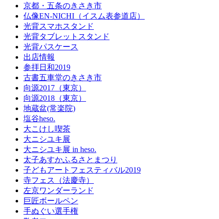
京都・五条のきさき市
仏像EN-NICHI（イスム表参道店）
光背スマホスタンド
光背タブレットスタンド
光背パスケース
出店情報
参拝日和2019
古書五車堂のきさき市
向源2017（東京）
向源2018（東京）
地蔵盆(常楽院)
塩谷heso.
大こけし喫茶
大ニシユキ展
大ニシユキ展 in heso.
太子あすかふるさとまつり
子どもアートフェスティバル2019
寺フェス（法慶寺）
左京ワンダーランド
巨匠ボールペン
手ぬぐい選手権