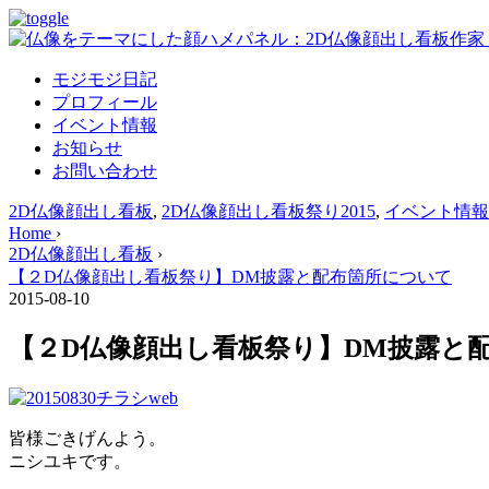
モジモジ日記
プロフィール
イベント情報
お知らせ
お問い合わせ
2D仏像顔出し看板
,
2D仏像顔出し看板祭り2015
,
イベント情報
Home
›
2D仏像顔出し看板
›
【２D仏像顔出し看板祭り】DM披露と配布箇所について
2015-08-10
【２D仏像顔出し看板祭り】DM披露と
皆様ごきげんよう。
ニシユキです。