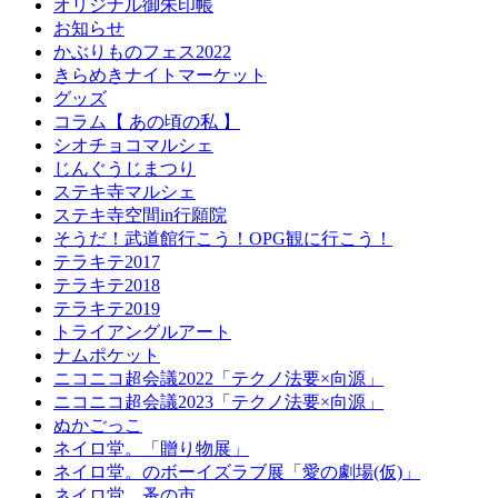
オリジナル御朱印帳
お知らせ
かぶりものフェス2022
きらめきナイトマーケット
グッズ
コラム【 あの頃の私 】
シオチョコマルシェ
じんぐうじまつり
ステキ寺マルシェ
ステキ寺空間in行願院
そうだ！武道館行こう！OPG観に行こう！
テラキテ2017
テラキテ2018
テラキテ2019
トライアングルアート
ナムポケット
ニコニコ超会議2022「テクノ法要×向源」
ニコニコ超会議2023「テクノ法要×向源」
ぬかごっこ
ネイロ堂。「贈り物展」
ネイロ堂。のボーイズラブ展「愛の劇場(仮)」
ネイロ堂。蚤の市