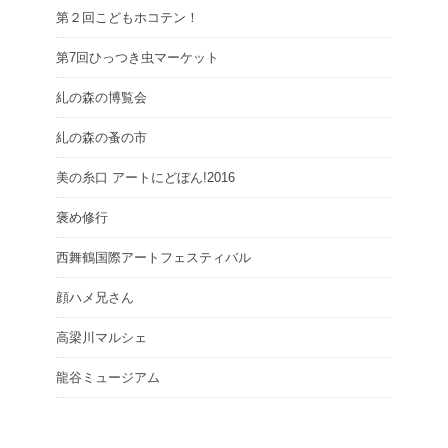
第２回こどもホコテン！
第7回ひっつき虫マーケット
糺の森の博覧会
糺の森の蚤の市
美の糸口 アートにどぼん!2016
褒め修行
西舞鶴国際アートフェスティバル
顔ハメ兄さん
高梁川マルシェ
龍谷ミュージアム