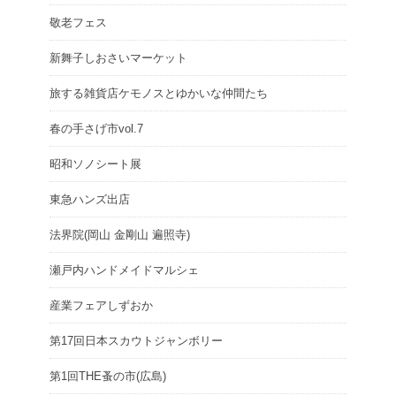
敬老フェス
新舞子しおさいマーケット
旅する雑貨店ケモノスとゆかいな仲間たち
春の手さげ市vol.7
昭和ソノシート展
東急ハンズ出店
法界院(岡山 金剛山 遍照寺)
瀬戸内ハンドメイドマルシェ
産業フェアしずおか
第17回日本スカウトジャンボリー
第1回THE蚤の市(広島)