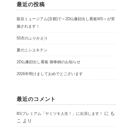
最近の投稿
龍谷ミュージアム(京都)で＜2D仏像顔出し看板WS＞が実
施されます！
55市のふりかえり
夏のニシユキテン
2D仏像顔出し看板 御奉納のお知らせ
2026年明けましておめでとございます
最近のコメント
に
も
BSプレミアム「ヤミツキ人生！」に出演します！
こ
より