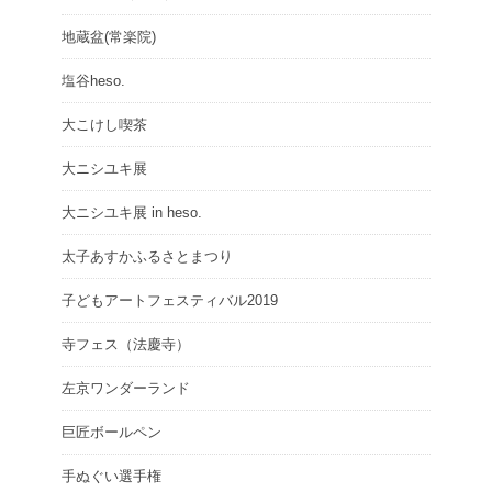
地蔵盆(常楽院)
塩谷heso.
大こけし喫茶
大ニシユキ展
大ニシユキ展 in heso.
太子あすかふるさとまつり
子どもアートフェスティバル2019
寺フェス（法慶寺）
左京ワンダーランド
巨匠ボールペン
手ぬぐい選手権