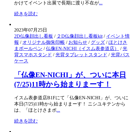
かけてイベント出展で長期に渡り不在が
...
続きを読む
2023年07月25日
2D仏像顔出し看板
/
２D仏像顔出し看板kit
/
イベント情
報
/
オリジナル御朱印帳
/
お知らせ
/
グッズ
/
ほとけさ
まボールペン
/
仏像EN-NICHI（イスム表参道店）
/
光
背スマホスタンド
/
光背タブレットスタンド
/
光背パス
ケース
「仏像EN-NICHI」が、ついに本日
(7/25)11時から始まりまーす！
イスム表参道店B1Fにて「仏像EN-NICHI」が、ついに
本日(7/25)11時から始まりまーす！ ニシユキテンから
は、「ほとけさまボ
...
続きを読む