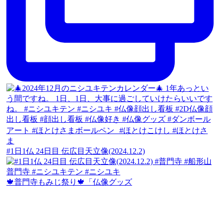
#1日1仏 24日目 伝広目天立像(2024.12.2)
🍁普門寺もみじ祭り🍁「仏像グッズ