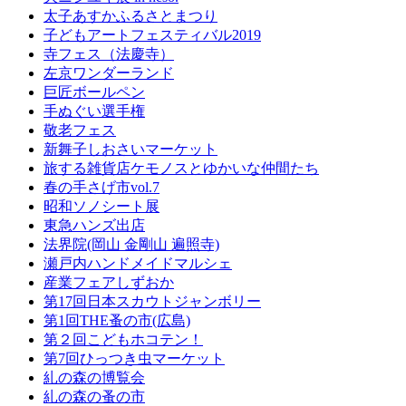
太子あすかふるさとまつり
子どもアートフェスティバル2019
寺フェス（法慶寺）
左京ワンダーランド
巨匠ボールペン
手ぬぐい選手権
敬老フェス
新舞子しおさいマーケット
旅する雑貨店ケモノスとゆかいな仲間たち
春の手さげ市vol.7
昭和ソノシート展
東急ハンズ出店
法界院(岡山 金剛山 遍照寺)
瀬戸内ハンドメイドマルシェ
産業フェアしずおか
第17回日本スカウトジャンボリー
第1回THE蚤の市(広島)
第２回こどもホコテン！
第7回ひっつき虫マーケット
糺の森の博覧会
糺の森の蚤の市