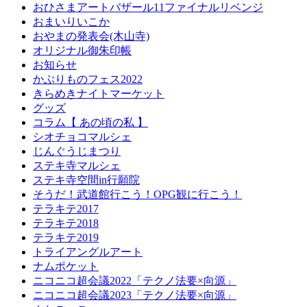
おひさまアートバザール11ファイナルリベンジ
おまいりいこか
おやまの発表会(木山寺)
オリジナル御朱印帳
お知らせ
かぶりものフェス2022
きらめきナイトマーケット
グッズ
コラム【 あの頃の私 】
シオチョコマルシェ
じんぐうじまつり
ステキ寺マルシェ
ステキ寺空間in行願院
そうだ！武道館行こう！OPG観に行こう！
テラキテ2017
テラキテ2018
テラキテ2019
トライアングルアート
ナムポケット
ニコニコ超会議2022「テクノ法要×向源」
ニコニコ超会議2023「テクノ法要×向源」