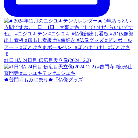
#1日1仏 24日目 伝広目天立像(2024.12.2)
🍁普門寺もみじ祭り🍁「仏像グッズ