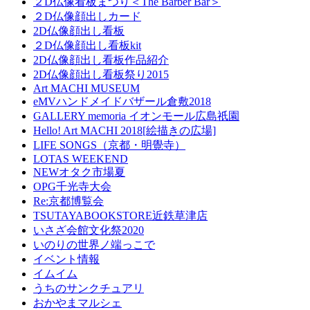
２D仏像看板まつり＜The Barber Bar＞
２D仏像顔出しカード
2D仏像顔出し看板
２D仏像顔出し看板kit
2D仏像顔出し看板作品紹介
2D仏像顔出し看板祭り2015
Art MACHI MUSEUM
eMVハンドメイドバザール倉敷2018
GALLERY memoria イオンモール広島祇園
Hello! Art MACHI 2018[絵描きの広場]
LIFE SONGS（京都・明覺寺）
LOTAS WEEKEND
NEWオタク市場夏
OPG千光寺大会
Re:京都博覧会
TSUTAYABOOKSTORE近鉄草津店
いさざ会館文化祭2020
いのりの世界ノ端っこで
イベント情報
イムイム
うちのサンクチュアリ
おかやまマルシェ