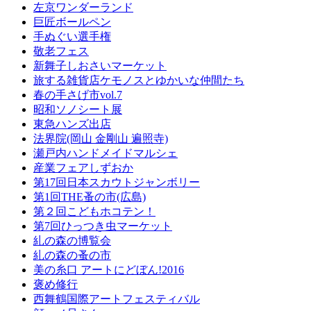
左京ワンダーランド
巨匠ボールペン
手ぬぐい選手権
敬老フェス
新舞子しおさいマーケット
旅する雑貨店ケモノスとゆかいな仲間たち
春の手さげ市vol.7
昭和ソノシート展
東急ハンズ出店
法界院(岡山 金剛山 遍照寺)
瀬戸内ハンドメイドマルシェ
産業フェアしずおか
第17回日本スカウトジャンボリー
第1回THE蚤の市(広島)
第２回こどもホコテン！
第7回ひっつき虫マーケット
糺の森の博覧会
糺の森の蚤の市
美の糸口 アートにどぼん!2016
褒め修行
西舞鶴国際アートフェスティバル