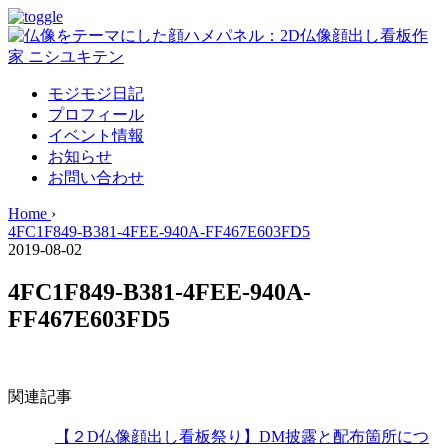
モジモジ日記
プロフィール
イベント情報
お知らせ
お問い合わせ
Home
›
4FC1F849-B381-4FEE-940A-FF467E603FD5
2019-08-02
4FC1F849-B381-4FEE-940A-
FF467E603FD5
関連記事
【２D仏像顔出し看板祭り】DM披露と配布箇所につ