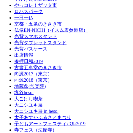
やっコレ！ザッタ市
ロハスパーク
一日一仏
京都・五条のきさき市
仏像EN-NICHI（イスム表参道店）
光背スマホスタンド
光背タブレットスタンド
光背パスケース
出店情報
参拝日和2019
古書五車堂のきさき市
向源2017（東京）
向源2018（東京）
地蔵盆(常楽院)
塩谷heso.
大こけし喫茶
大ニシユキ展
大ニシユキ展 in heso.
太子あすかふるさとまつり
子どもアートフェスティバル2019
寺フェス（法慶寺）