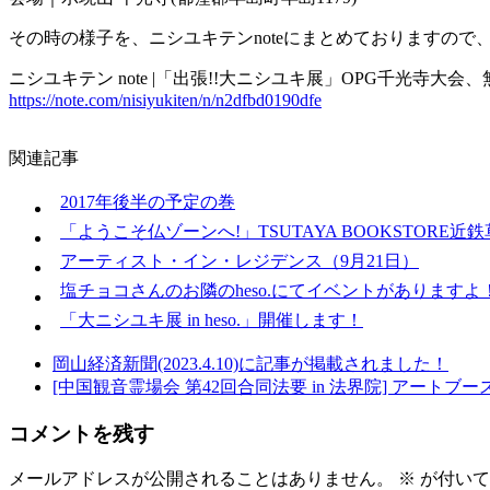
その時の様子を、ニシユキテンnoteにまとめておりますので
ニシユキテン note |「出張!!大ニシユキ展」OPG千光寺大会、無
https://note.com/nisiyukiten/n/n2dfbd0190dfe
関連記事
2017年後半の予定の巻
「ようこそ仏ゾーンへ!」TSUTAYA BOOKSTOR
アーティスト・イン・レジデンス（9月21日）
塩チョコさんのお隣のheso.にてイベントがありますよ
「大ニシユキ展 in heso.」開催します！
岡山経済新聞(2023.4.10)に記事が掲載されました！
[中国観音霊場会 第42回合同法要 in 法界院] アートブ
コメントを残す
メールアドレスが公開されることはありません。
※
が付いて