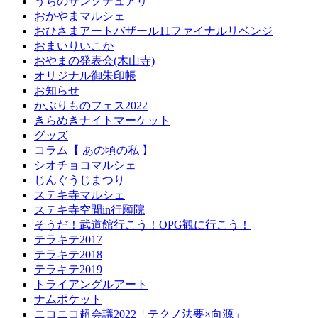
うちのサンクチュアリ
おかやまマルシェ
おひさまアートバザール11ファイナルリベンジ
おまいりいこか
おやまの発表会(木山寺)
オリジナル御朱印帳
お知らせ
かぶりものフェス2022
きらめきナイトマーケット
グッズ
コラム【 あの頃の私 】
シオチョコマルシェ
じんぐうじまつり
ステキ寺マルシェ
ステキ寺空間in行願院
そうだ！武道館行こう！OPG観に行こう！
テラキテ2017
テラキテ2018
テラキテ2019
トライアングルアート
ナムポケット
ニコニコ超会議2022「テクノ法要×向源」