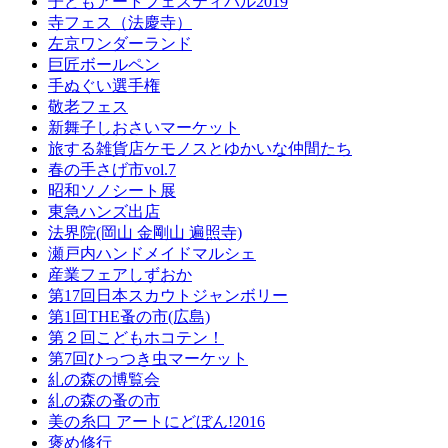
子どもアートフェスティバル2019
寺フェス（法慶寺）
左京ワンダーランド
巨匠ボールペン
手ぬぐい選手権
敬老フェス
新舞子しおさいマーケット
旅する雑貨店ケモノスとゆかいな仲間たち
春の手さげ市vol.7
昭和ソノシート展
東急ハンズ出店
法界院(岡山 金剛山 遍照寺)
瀬戸内ハンドメイドマルシェ
産業フェアしずおか
第17回日本スカウトジャンボリー
第1回THE蚤の市(広島)
第２回こどもホコテン！
第7回ひっつき虫マーケット
糺の森の博覧会
糺の森の蚤の市
美の糸口 アートにどぼん!2016
褒め修行