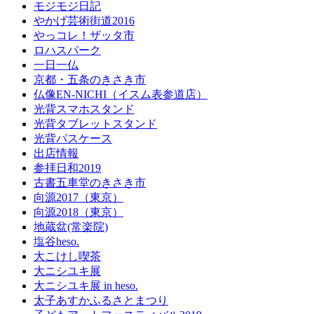
モジモジ日記
やかげ芸術街道2016
やっコレ！ザッタ市
ロハスパーク
一日一仏
京都・五条のきさき市
仏像EN-NICHI（イスム表参道店）
光背スマホスタンド
光背タブレットスタンド
光背パスケース
出店情報
参拝日和2019
古書五車堂のきさき市
向源2017（東京）
向源2018（東京）
地蔵盆(常楽院)
塩谷heso.
大こけし喫茶
大ニシユキ展
大ニシユキ展 in heso.
太子あすかふるさとまつり