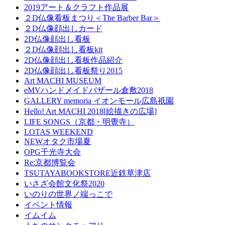
2019アート＆クラフト作品展
２D仏像看板まつり＜The Barber Bar＞
２D仏像顔出しカード
2D仏像顔出し看板
２D仏像顔出し看板kit
2D仏像顔出し看板作品紹介
2D仏像顔出し看板祭り2015
Art MACHI MUSEUM
eMVハンドメイドバザール倉敷2018
GALLERY memoria イオンモール広島祇園
Hello! Art MACHI 2018[絵描きの広場]
LIFE SONGS（京都・明覺寺）
LOTAS WEEKEND
NEWオタク市場夏
OPG千光寺大会
Re:京都博覧会
TSUTAYABOOKSTORE近鉄草津店
いさざ会館文化祭2020
いのりの世界ノ端っこで
イベント情報
イムイム