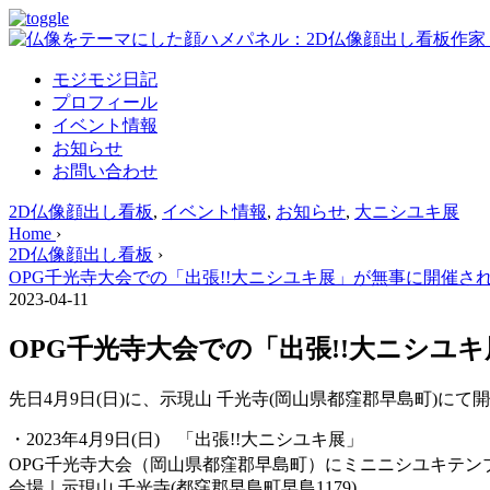
モジモジ日記
プロフィール
イベント情報
お知らせ
お問い合わせ
2D仏像顔出し看板
,
イベント情報
,
お知らせ
,
大ニシユキ展
Home
›
2D仏像顔出し看板
›
OPG千光寺大会での「出張!!大ニシユキ展」が無事に開催さ
2023-04-11
OPG千光寺大会での「出張!!大ニシユ
先日4月9日(日)に、示現山 千光寺(岡山県都窪郡早島町)に
・2023年4月9日(日) 「出張!!大ニシユキ展」
OPG千光寺大会（岡山県都窪郡早島町）にミニニシユキテ
会場｜示現山 千光寺(都窪郡早島町早島1179)