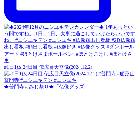
#1日1仏 24日目 伝広目天立像(2024.12.2)
🍁普門寺もみじ祭り🍁「仏像グッズ