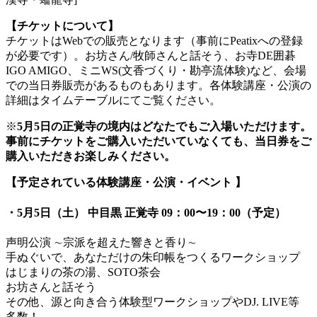
【チケットについて】
チケットはWebでの販売となります（事前にPeatixへの登録
が必要です）。お坊さん/牧師さんと話そう、お寺DE囲碁
IGO AMIGO、ミニWS(文香づくり・勘亭流体験)など、会場
での当日券販売があるものもあります。各体験講座・公演の
詳細はタイムテーブルにてご覧ください。
※
5月5日の正覚寺の境内はどなたでもご入場いただけます。
事前にチケットをご購入いただいていなくても、当日券をご
購入いただきお楽しみください。
【予定されている体験講座・公演・イベント 】
・5月5日（土） 中目黒 正覚寺 09：00〜19：00（予定）
声明公演 ∼宗派を超えた響きと香り∼
手ぬぐいで、あなただけの朱印帳をつくるワークショップ
はじまりの茶の湯、SOTO茶会
お坊さんと話そう
その他、源と向き合う体験型ワークショップやDJ. LIVE等
多数！