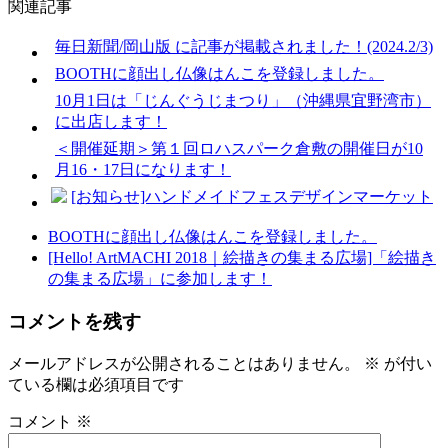
関連記事
毎日新聞/岡山版 に記事が掲載されました！(2024.2/3)
BOOTHに顔出し仏像はんこを登録しました。
10月1日は「じんぐうじまつり」（沖縄県宜野湾市）
に出店します！
＜開催延期＞第１回ロハスパーク倉敷の開催日が10
月16・17日になります！
[お知らせ]ハンドメイドフェスデザインマーケット
BOOTHに顔出し仏像はんこを登録しました。
[Hello! ArtMACHI 2018｜絵描きの集まる広場]「絵描き
の集まる広場」に参加します！
コメントを残す
メールアドレスが公開されることはありません。
※
が付い
ている欄は必須項目です
コメント
※