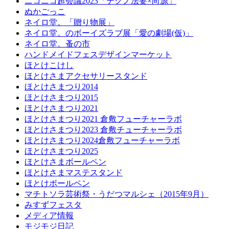
ニコニコ超会議2023「テクノ法要×向源」
ぬかごっこ
ネイロ堂。「贈り物展」
ネイロ堂。のボーイズラブ展「愛の劇場(仮)」
ネイロ堂。蚤の市
ハンドメイドフェスデザインマーケット
ほとけこけし
ほとけさまアクセサリースタンド
ほとけさまつり2014
ほとけさまつり2015
ほとけさまつり2021
ほとけさまつり2021 倉敷フューチャーラボ
ほとけさまつり2023 倉敷チューチャーラボ
ほとけさまつり2024倉敷フューチャーラボ
ほとけさまつり2025
ほとけさまボールペン
ほとけさまマステスタンド
ほとけボールペン
マチトソラ芸術祭・うだつマルシェ（2015年9月）
みすずフェスタ
メディア情報
モジモジ日記