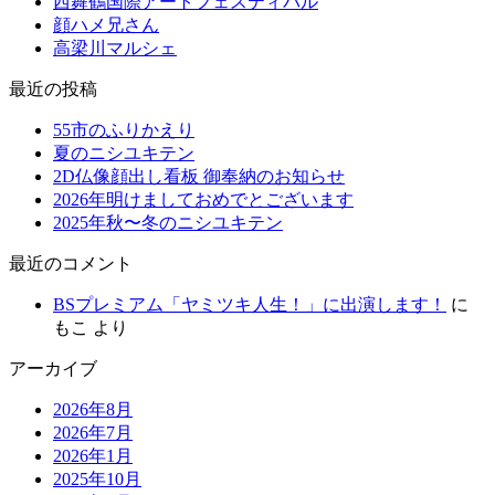
西舞鶴国際アートフェスティバル
顔ハメ兄さん
高梁川マルシェ
最近の投稿
55市のふりかえり
夏のニシユキテン
2D仏像顔出し看板 御奉納のお知らせ
2026年明けましておめでとございます
2025年秋〜冬のニシユキテン
最近のコメント
BSプレミアム「ヤミツキ人生！」に出演します！
に
もこ
より
アーカイブ
2026年8月
2026年7月
2026年1月
2025年10月