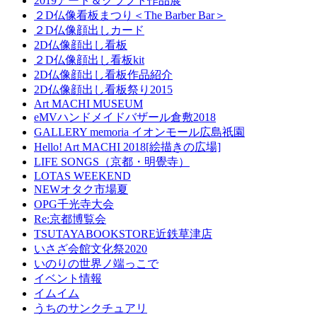
2019アート＆クラフト作品展
２D仏像看板まつり＜The Barber Bar＞
２D仏像顔出しカード
2D仏像顔出し看板
２D仏像顔出し看板kit
2D仏像顔出し看板作品紹介
2D仏像顔出し看板祭り2015
Art MACHI MUSEUM
eMVハンドメイドバザール倉敷2018
GALLERY memoria イオンモール広島祇園
Hello! Art MACHI 2018[絵描きの広場]
LIFE SONGS（京都・明覺寺）
LOTAS WEEKEND
NEWオタク市場夏
OPG千光寺大会
Re:京都博覧会
TSUTAYABOOKSTORE近鉄草津店
いさざ会館文化祭2020
いのりの世界ノ端っこで
イベント情報
イムイム
うちのサンクチュアリ