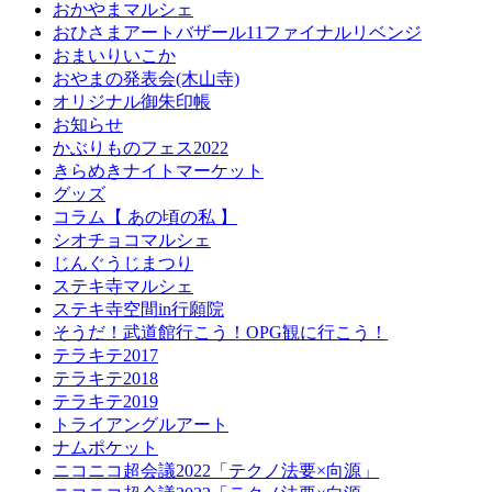
おかやまマルシェ
おひさまアートバザール11ファイナルリベンジ
おまいりいこか
おやまの発表会(木山寺)
オリジナル御朱印帳
お知らせ
かぶりものフェス2022
きらめきナイトマーケット
グッズ
コラム【 あの頃の私 】
シオチョコマルシェ
じんぐうじまつり
ステキ寺マルシェ
ステキ寺空間in行願院
そうだ！武道館行こう！OPG観に行こう！
テラキテ2017
テラキテ2018
テラキテ2019
トライアングルアート
ナムポケット
ニコニコ超会議2022「テクノ法要×向源」