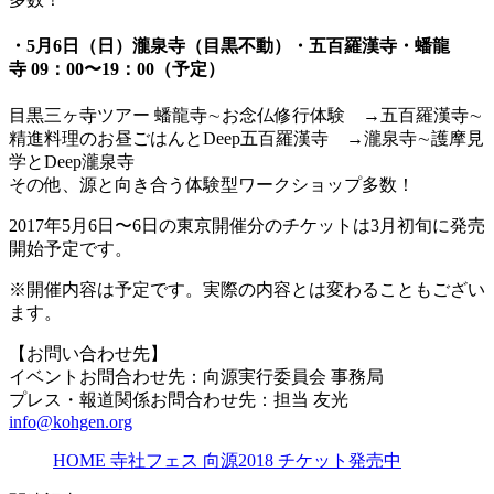
・5月6日（日）瀧泉寺（目黒不動）・五百羅漢寺・蟠龍
寺 09：00〜19：00（予定）
目黒三ヶ寺ツアー 蟠龍寺∼お念仏修行体験 →五百羅漢寺∼
精進料理のお昼ごはんとDeep五百羅漢寺 →瀧泉寺∼護摩見
学とDeep瀧泉寺
その他、源と向き合う体験型ワークショップ多数！
2017年5月6日〜6日の東京開催分のチケットは3月初旬に発売
開始予定です。
※開催内容は予定です。実際の内容とは変わることもござい
ます。
【お問い合わせ先】
イベントお問合わせ先：向源実行委員会 事務局
プレス・報道関係お問合わせ先：担当 友光
info@kohgen.org
HOME 寺社フェス 向源2018 チケット発売中