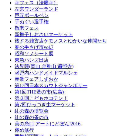
寺フェス（法慶寺）
左京ワンダーランド
巨匠ボールペン
手ぬぐい選手権
敬老フェス
新舞子しおさいマーケット
旅する雑貨店ケモノスとゆかいな仲間たち
春の手さげ市vol.7
昭和ソノシート展
東急ハンズ出店
法界院(岡山 金剛山 遍照寺)
瀬戸内ハンドメイドマルシェ
産業フェアしずおか
第17回日本スカウトジャンボリー
第1回THE蚤の市(広島)
第２回こどもホコテン！
第7回ひっつき虫マーケット
糺の森の博覧会
糺の森の蚤の市
美の糸口 アートにどぼん!2016
褒め修行