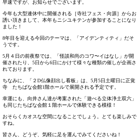
早速ですが、お知らせでございます。
今年も大型連休中に開催される［寺社フェス・向源］からお
誘い頂きまして、本年もニシユキテンが参加することになり
ました！
8年目を迎える今回のテーマは、「アイデンティティ」だそ
うです。
5月４日の前夜祭では、「怪談和尚のコワ〜イはなし」が開
催されたり、5日から6日にかけて様々な種類の催しが企画さ
れております。
ちなみに、「２D仏像顔出し看板」は、5月5日土曜日に正覚
寺 たちばな会館1階ホールで展開される予定です。
幸運にも、向井さん達が考案された「遊べる立体浄土双六」
も同じたちばな会館１階ホールで体験できる模様！
おそらくカオスな空間になることでしょう。とても楽しみで
すね。
皆さん、どうぞ、気軽に足を運んでみてくださいね！