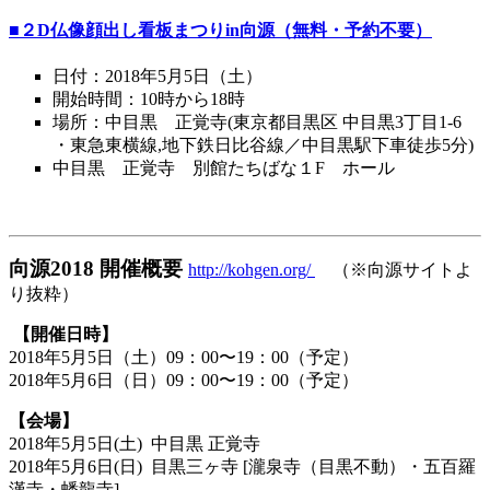
■２D仏像顔出し看板まつりin向源（無料・予約不要）
日付：2018年5月5日（土）
開始時間：10時から18時
場所：中目黒 正覚寺(東京都目黒区 中目黒3丁目1-6
・東急東横線,地下鉄日比谷線／中目黒駅下車徒歩5分)
中目黒 正覚寺 別館たちばな１F ホール
向源2018
開催概要
http://kohgen.org/
（※向源サイトよ
り抜粋）
【開催日時】
2018年5月5日（土）09：00〜19：00（予定）
2018年5月6日（日）09：00〜19：00（予定）
【会場】
2018年5月5日(土) 中目黒 正覚寺
2018年5月6日(日) 目黒三ヶ寺 [瀧泉寺（目黒不動）・五百羅
漢寺・蟠龍寺]