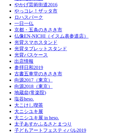
やかげ芸術街道2016
やっコレ！ザッタ市
ロハスパーク
一日一仏
京都・五条のきさき市
仏像EN-NICHI（イスム表参道店）
光背スマホスタンド
光背タブレットスタンド
光背パスケース
出店情報
参拝日和2019
古書五車堂のきさき市
向源2017（東京）
向源2018（東京）
地蔵盆(常楽院)
塩谷heso.
大こけし喫茶
大ニシユキ展
大ニシユキ展 in heso.
太子あすかふるさとまつり
子どもアートフェスティバル2019