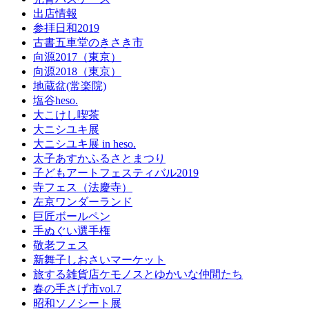
出店情報
参拝日和2019
古書五車堂のきさき市
向源2017（東京）
向源2018（東京）
地蔵盆(常楽院)
塩谷heso.
大こけし喫茶
大ニシユキ展
大ニシユキ展 in heso.
太子あすかふるさとまつり
子どもアートフェスティバル2019
寺フェス（法慶寺）
左京ワンダーランド
巨匠ボールペン
手ぬぐい選手権
敬老フェス
新舞子しおさいマーケット
旅する雑貨店ケモノスとゆかいな仲間たち
春の手さげ市vol.7
昭和ソノシート展