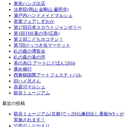
東急ハンズ出店
法界院(岡山 金剛山 遍照寺)
瀬戸内ハンドメイドマルシェ
産業フェアしずおか
第17回日本スカウトジャンボリー
第1回THE蚤の市(広島)
第２回こどもホコテン！
第7回ひっつき虫マーケット
糺の森の博覧会
糺の森の蚤の市
美の糸口 アートにどぼん!2016
褒め修行
西舞鶴国際アートフェスティバル
顔ハメ兄さん
高梁川マルシェ
龍谷ミュージアム
最近の投稿
龍谷ミュージアム(京都)で＜2D仏像顔出し看板WS＞が
実施されます！
55市のふりかえり