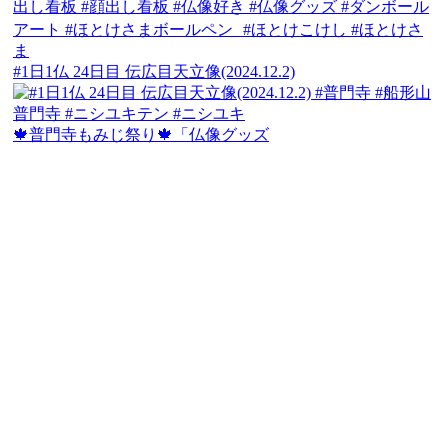
#1日1仏 24日目 伝広目天立像(2024.12.2)
🍁普門寺もみじ祭り🍁「仏像グッズ