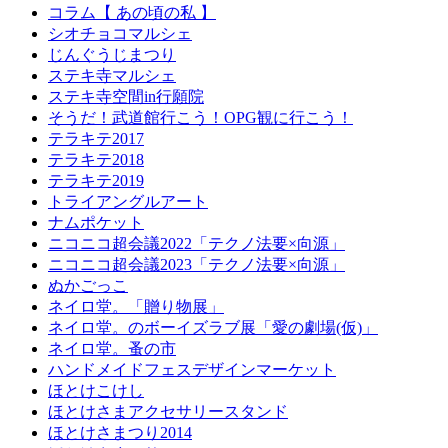
コラム【 あの頃の私 】
シオチョコマルシェ
じんぐうじまつり
ステキ寺マルシェ
ステキ寺空間in行願院
そうだ！武道館行こう！OPG観に行こう！
テラキテ2017
テラキテ2018
テラキテ2019
トライアングルアート
ナムポケット
ニコニコ超会議2022「テクノ法要×向源」
ニコニコ超会議2023「テクノ法要×向源」
ぬかごっこ
ネイロ堂。「贈り物展」
ネイロ堂。のボーイズラブ展「愛の劇場(仮)」
ネイロ堂。蚤の市
ハンドメイドフェスデザインマーケット
ほとけこけし
ほとけさまアクセサリースタンド
ほとけさまつり2014