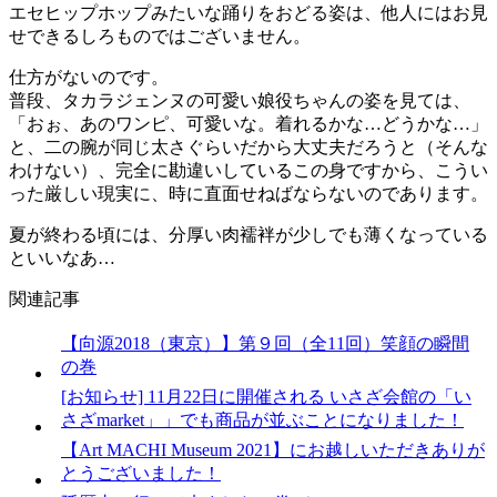
エセヒップホップみたいな踊りをおどる姿は、他人にはお見
せできるしろものではございません。
仕方がないのです。
普段、タカラジェンヌの可愛い娘役ちゃんの姿を見ては、
「おぉ、あのワンピ、可愛いな。着れるかな…どうかな…」
と、二の腕が同じ太さぐらいだから大丈夫だろうと（そんな
わけない）、完全に勘違いしているこの身ですから、こうい
った厳しい現実に、時に直面せねばならないのであります。
夏が終わる頃には、分厚い肉襦袢が少しでも薄くなっている
といいなあ…
関連記事
【向源2018（東京）】第９回（全11回）笑顔の瞬間
の巻
[お知らせ] 11月22日に開催される いさざ会館の「い
さざmarket」」でも商品が並ぶことになりました！
【Art MACHI Museum 2021】にお越しいただきありが
とうございました！