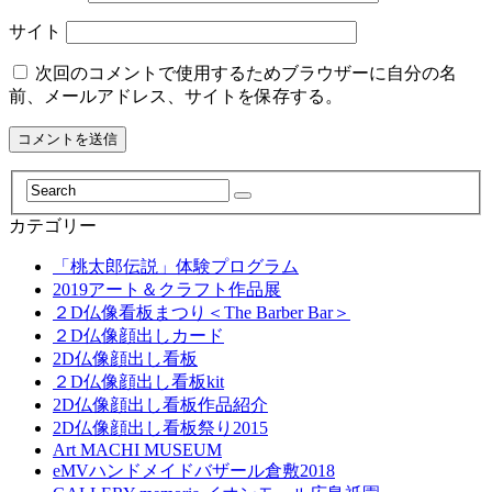
サイト
次回のコメントで使用するためブラウザーに自分の名
前、メールアドレス、サイトを保存する。
カテゴリー
「桃太郎伝説」体験プログラム
2019アート＆クラフト作品展
２D仏像看板まつり＜The Barber Bar＞
２D仏像顔出しカード
2D仏像顔出し看板
２D仏像顔出し看板kit
2D仏像顔出し看板作品紹介
2D仏像顔出し看板祭り2015
Art MACHI MUSEUM
eMVハンドメイドバザール倉敷2018