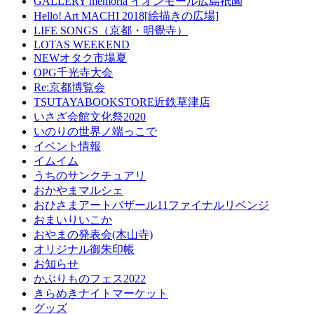
GALLERY memoria イオンモール広島祇園
Hello! Art MACHI 2018[絵描きの広場]
LIFE SONGS（京都・明覺寺）
LOTAS WEEKEND
NEWオタク市場夏
OPG千光寺大会
Re:京都博覧会
TSUTAYABOOKSTORE近鉄草津店
いさざ会館文化祭2020
いのりの世界ノ端っこで
イベント情報
イムイム
うちのサンクチュアリ
おかやまマルシェ
おひさまアートバザール11ファイナルリベンジ
おまいりいこか
おやまの発表会(木山寺)
オリジナル御朱印帳
お知らせ
かぶりものフェス2022
きらめきナイトマーケット
グッズ