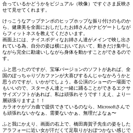
合っているかどうかをビジュアル（映像）ですぐさま反映さ
せて見せてくれます。
けっこうなアップテンポのヒップホップな振り付けのものか
ら、健康美を全面におしだしたお姉さんがナビゲートしなが
らフィットネスを教えてくださいます。
画面上には、ナイスボディなお姉さん達がメインで映し出さ
れている為、自分の姿は横においておいて、動きだけ集中し
ながら完全に勘違いしながら身体を動かすことができるので
す。
ふと思ったのですが、宝塚バージョンのソフトがあれば、全
国のぽっちゃりヅカファンが大喜びするんじゃなかろうかと
思うのですが、いかがでしょう。各公演のショーの一場面で
もいいので、スターさん達と一緒に踊ることができるエクサ
サイズソフトがあれば、私は頑張れそうです！ええ、より一
層頑張りますよ！！
カラオケがヅカ曲で提供できているのなら、Microsoftさんで
も頑張れないかなぁ、需要ないかぁ、無理だよなぁ〜
ふと我にかえり、画面の右上で、橋田壽賀子先生の姿をした
アラフォーに近い女が汗だくて足取りがおぼつかない感じで