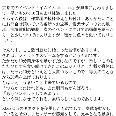
京都でのイベント「イムイム -imuimu-」が無事におわりまし
て、早いもので10日あまり経過しました。
イムイム後は、作業場の模様替えと片付け、ありがたいこと
にお問合せ頂いている各所へお返事、愛犬サブロウとの散
歩、宝塚歌劇の観劇、次のイベントに向けての構想を練った
り…と少しづつではありますが、密かに色々と動いておりま
した。
そんな中、ここ数日新たに始まった習慣があります。
それは、フィットネスゲームをするというものです。
たかだか10分間身体を動かすだけなのですが、欲しいものを
ただひたすら食い続けてきたこのムッチリとした我が身体に
は、たった10分といえども大変つらいもので、毎度のことな
がら悲鳴を上げております。
とはいえ、うまいこと出来ているもので、
「つらかったけれども、また明日もがんばろう」
「もうワンセットしてみよう」
という気にさせてくれる、素晴らしいものであります。
Xbox Oneのキネクトを使用したものでして、身体を動かし
ているとそのままセンサーが感知をして、見本となる動きに