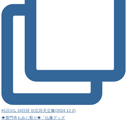
#1日1仏 24日目 伝広目天立像(2024.12.2)
🍁普門寺もみじ祭り🍁「仏像グッズ