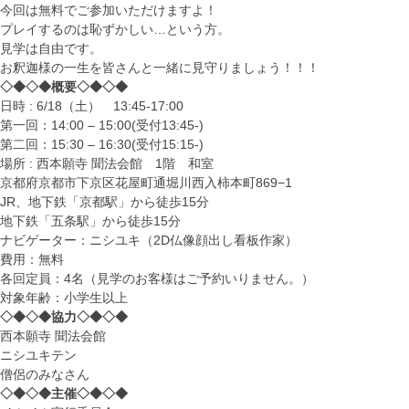
今回は無料でご参加いただけますよ！
プレイするのは恥ずかしい…という方。
見学は自由です。
お釈迦様の一生を皆さんと一緒に見守りましょう！！！
◇◆◇◆概要◇◆◇◆
日時 : 6/18（土） 13:45-17:00
第一回：14:00 – 15:00(受付13:45-)
第二回：15:30 – 16:30(受付15:15-)
場所 : 西本願寺 聞法会館 1階 和室
京都府京都市下京区花屋町通堀川西入柿本町869−1
JR、地下鉄「京都駅」から徒歩15分
地下鉄「五条駅」から徒歩15分
ナビゲーター：ニシユキ（2D仏像顔出し看板作家）
費用：無料
各回定員：4名（見学のお客様はご予約いりません。）
対象年齢：小学生以上
◇◆◇◆協力◇◆◇◆
西本願寺 聞法会館
ニシユキテン
僧侶のみなさん
◇◆◇◆主催◇◆◇◆