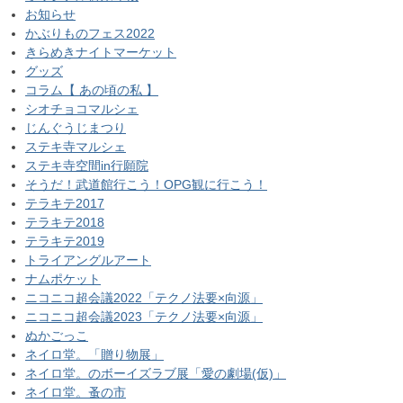
お知らせ
かぶりものフェス2022
きらめきナイトマーケット
グッズ
コラム【 あの頃の私 】
シオチョコマルシェ
じんぐうじまつり
ステキ寺マルシェ
ステキ寺空間in行願院
そうだ！武道館行こう！OPG観に行こう！
テラキテ2017
テラキテ2018
テラキテ2019
トライアングルアート
ナムポケット
ニコニコ超会議2022「テクノ法要×向源」
ニコニコ超会議2023「テクノ法要×向源」
ぬかごっこ
ネイロ堂。「贈り物展」
ネイロ堂。のボーイズラブ展「愛の劇場(仮)」
ネイロ堂。蚤の市