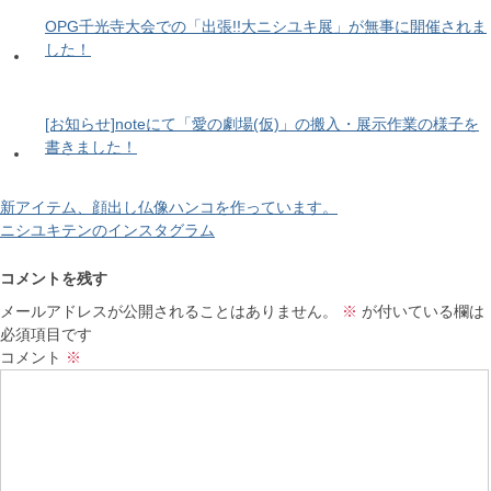
OPG千光寺大会での「出張!!大ニシユキ展」が無事に開催されま
した！
[お知らせ]noteにて「愛の劇場(仮)」の搬入・展示作業の様子を
書きました！
新アイテム、顔出し仏像ハンコを作っています。
ニシユキテンのインスタグラム
コメントを残す
メールアドレスが公開されることはありません。
※
が付いている欄は
必須項目です
コメント
※