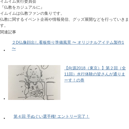
イムイム実行委員会
『仏教をカジュアルに』
イムイムは仏教ファンの集りです。
仏教に関するイベント企画や情報発信、グッズ展開などを行っていきま
す。
関連記事
２D仏像顔出し看板祭り準備風景 〜 オリジナルアイテム製作1
〜
【向源2018（東京）】第２回（全
11回）水行体験の皆さんが通りま
ーす！の巻
第４回 手ぬぐい選手権! エントリー完了！