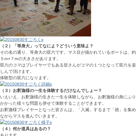
（２）「等身大」ってなによ？どういう意味よ？
その名の通り、等身大の双六です。マス目が描かれているボートは、約
５m×７mの大きさがあります。
双六のコマはプレイヤーでもある皆さんがコマの１つとなって双六を楽
しんで頂けます。
体験型の双六になります。
（３）お釈迦様の一生を体験するだけなんでしょー？
いえいえ、お釈迦様の生きた一生を体験しながら、お釈迦様の身にふり
かかった様々な問題も併せて体験することができます。
お釈迦様プレイヤーとなった皆さんは、「入滅」するまで「徳」を集め
ながらマスを進んでいきます。
（４）何か道具はあるの？
あります。