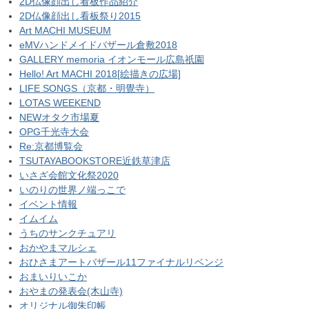
2D仏像顔出し看板作品紹介
2D仏像顔出し看板祭り2015
Art MACHI MUSEUM
eMVハンドメイドバザール倉敷2018
GALLERY memoria イオンモール広島祇園
Hello! Art MACHI 2018[絵描きの広場]
LIFE SONGS（京都・明覺寺）
LOTAS WEEKEND
NEWオタク市場夏
OPG千光寺大会
Re:京都博覧会
TSUTAYABOOKSTORE近鉄草津店
いさざ会館文化祭2020
いのりの世界ノ端っこで
イベント情報
イムイム
うちのサンクチュアリ
おかやまマルシェ
おひさまアートバザール11ファイナルリベンジ
おまいりいこか
おやまの発表会(木山寺)
オリジナル御朱印帳