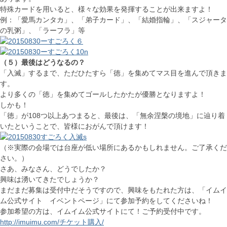
特殊カードを用いると、様々な効果を発揮することが出来ますよ！
例：「愛馬カンタカ」、「弟子カード」、「結婚指輪」、「スジャータ
の乳粥」、「ラーフラ」等
（５）最後はどうなるの？
「入滅」するまで、ただひたすら「徳」を集めてマス目を進んで頂きま
す。
より多くの「徳」を集めてゴールしたかたが優勝となりますよ！
しかも！
「徳」が108つ以上あつまると、最後は、「無余涅槃の境地」に辿り着
いたということで、皆様におがんで頂けます！
（※実際の会場では台座が低い場所にあるかもしれません。ご了承くだ
さい。）
さあ、みなさん、どうでしたか？
興味は湧いてきたでしょうか？
まだまだ募集は受付中だそうですので、興味をもたれた方は、「イムイ
ム公式サイト イベントページ」にて参加予約をしてくださいね！
参加希望の方は、イムイム公式サイトにて！ご予約受付中です。
http://imuimu.com/チケット購入/