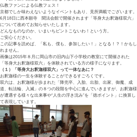
仏教ファンによる仏教フェス！
京都でしか味わえないようなイベントもあり、見所満載でございます。
6月18日に西本願寺 聞法会館で開催されます「等身大お釈迦様双六」
について改めてお知らせいたします。
どんなものなのか、いまいちピントこないわ！という方。
ご安心ください。
この記事を読めば、「私も、僕も、参加したい！」となる！？！かもし
れません。
画像は2015年８月に岡山市の旧内山下小学校の教室にて開催された
「等身大お釈迦様双六」を体験されている方の様子になります。
（１）「等身大お釈迦様双六」って一体なあに？
お釈迦様の一生を体験することができるすごろくです。
双六は、お釈迦様が歩まれた「降兜卒、入胎、出胎、出家、御魔、成
道、転法輪、入滅」の８つの段階を中心に進んでいきますが、お釈迦様
が遭遇する様々な出来事や“人生の浮き沈み”を「徳ポイント」に換算し
て表現しています。