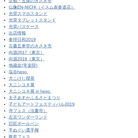
京都・五条のきさき市
仏像EN-NICHI（イスム表参道店）
光背スマホスタンド
光背タブレットスタンド
光背パスケース
出店情報
参拝日和2019
古書五車堂のきさき市
向源2017（東京）
向源2018（東京）
地蔵盆(常楽院)
塩谷heso.
大こけし喫茶
大ニシユキ展
大ニシユキ展 in heso.
太子あすかふるさとまつり
子どもアートフェスティバル2019
寺フェス（法慶寺）
左京ワンダーランド
巨匠ボールペン
手ぬぐい選手権
敬老フェス