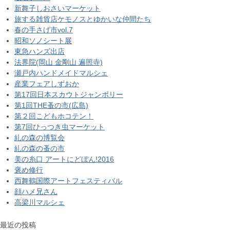
新舞子しおさいマーケット
旅する雑貨店ケモノスとゆかいな仲間たち
春の手さげ市vol.7
昭和ソノシート展
東急ハンズ出店
法界院(岡山 金剛山 遍照寺)
瀬戸内ハンドメイドマルシェ
産業フェアしずおか
第17回日本スカウトジャンボリー
第1回THE蚤の市(広島)
第２回こどもホコテン！
第7回ひっつき虫マーケット
糺の森の博覧会
糺の森の蚤の市
美の糸口 アートにどぼん!2016
褒め修行
西舞鶴国際アートフェスティバル
顔ハメ兄さん
高梁川マルシェ
最近の投稿