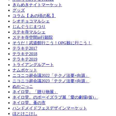
きらめきナイトマーケット
グッズ
コラム【 あの頃の私 】
シオチョコマルシェ
じんぐうじまつり
ステキ寺マルシェ
ステキ寺空間in行願院
そうだ！武道館行こう！OPG観に行こう！
テラキテ2017
テラキテ2018
テラキテ2019
トライアングルアート
ナムポケット
ニコニコ超会議2022「テクノ法要×向源」
ニコニコ超会議2023「テクノ法要×向源」
ぬかごっこ
ネイロ堂。「贈り物展」
ネイロ堂。のボーイズラブ展「愛の劇場(仮)」
ネイロ堂。蚤の市
ハンドメイドフェスデザインマーケット
ほとけこけし