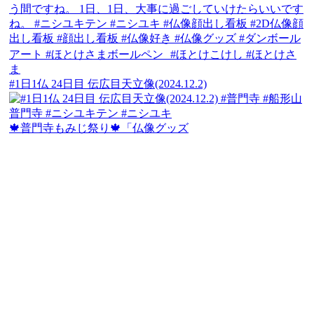
#1日1仏 24日目 伝広目天立像(2024.12.2)
🍁普門寺もみじ祭り🍁「仏像グッズ