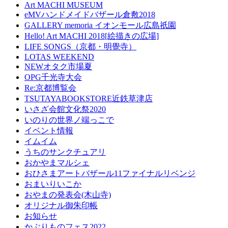
Art MACHI MUSEUM
eMVハンドメイドバザール倉敷2018
GALLERY memoria イオンモール広島祇園
Hello! Art MACHI 2018[絵描きの広場]
LIFE SONGS（京都・明覺寺）
LOTAS WEEKEND
NEWオタク市場夏
OPG千光寺大会
Re:京都博覧会
TSUTAYABOOKSTORE近鉄草津店
いさざ会館文化祭2020
いのりの世界ノ端っこで
イベント情報
イムイム
うちのサンクチュアリ
おかやまマルシェ
おひさまアートバザール11ファイナルリベンジ
おまいりいこか
おやまの発表会(木山寺)
オリジナル御朱印帳
お知らせ
かぶりものフェス2022