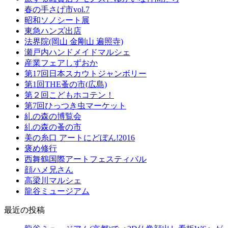
春の手さげ市vol.7
昭和ソノシート展
東急ハンズ出店
法界院(岡山 金剛山 遍照寺)
瀬戸内ハンドメイドマルシェ
産業フェアしずおか
第17回日本スカウトジャンボリー
第1回THE蚤の市(広島)
第２回こどもホコテン！
第7回ひっつき虫マーケット
糺の森の博覧会
糺の森の蚤の市
美の糸口 アートにどぼん!2016
褒め修行
西舞鶴国際アートフェスティバル
顔ハメ兄さん
高梁川マルシェ
龍谷ミュージアム
最近の投稿