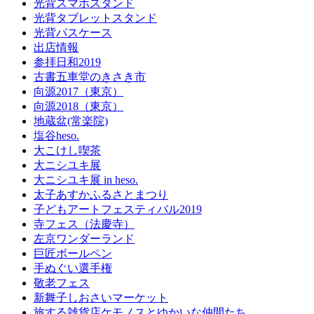
光背スマホスタンド
光背タブレットスタンド
光背パスケース
出店情報
参拝日和2019
古書五車堂のきさき市
向源2017（東京）
向源2018（東京）
地蔵盆(常楽院)
塩谷heso.
大こけし喫茶
大ニシユキ展
大ニシユキ展 in heso.
太子あすかふるさとまつり
子どもアートフェスティバル2019
寺フェス（法慶寺）
左京ワンダーランド
巨匠ボールペン
手ぬぐい選手権
敬老フェス
新舞子しおさいマーケット
旅する雑貨店ケモノスとゆかいな仲間たち